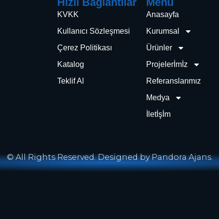
Hızlı Bağlantılar
Menü
KVKK
Anasayfa
Kullanıcı Sözleşmesi
Kurumsal
Çerez Politikası
Ürünler
Katalog
Projelerİmİz
Teklif Al
Referanslarımız
Medya
İletİşİm
© All Rights Reserved. Designed by Pandora Ajans.