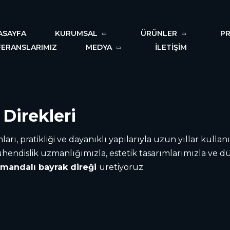
ASAYFA
KURUMSAL
ÜRÜNLER
PR
FERANSLARIMIZ
MEDYA
İLETİŞİM
Direkleri
mları, pratikliği ve dayanıklı yapılarıyla uzun yıllar kulla
ühendislik uzmanlığımızla, estetik tasarımlarımızla ve d
umandalı
bayrak direği
üretiyoruz.