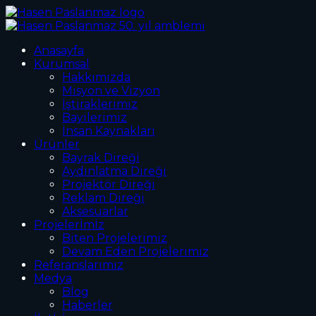
Anasayfa
Kurumsal
Hakkımızda
Misyon ve Vizyon
İştiraklerimiz
Bayilerimiz
İnsan Kaynakları
Ürünler
Bayrak Direği
Aydınlatma Direği
Projektör Direği
Reklam Direği
Aksesuarlar
Projelerİmİz
Biten Projelerimiz
Devam Eden Projelerimiz
Referanslarımız
Medya
Blog
Haberler