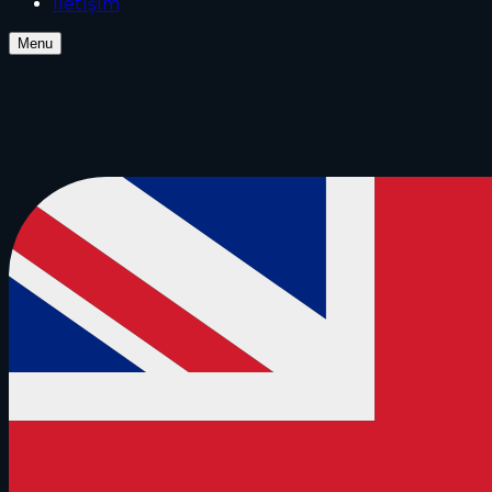
İletİşİm
Menu