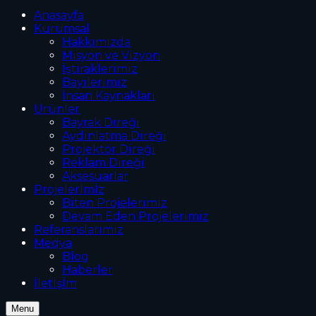
Anasayfa
Kurumsal
Hakkımızda
Misyon ve Vizyon
İştiraklerimiz
Bayilerimiz
İnsan Kaynakları
Ürünler
Bayrak Direği
Aydınlatma Direği
Projektör Direği
Reklam Direği
Aksesuarlar
Projelerİmİz
Biten Projelerimiz
Devam Eden Projelerimiz
Referanslarımız
Medya
Blog
Haberler
İletİşİm
Menu