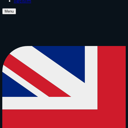
İletİşİm
Menu