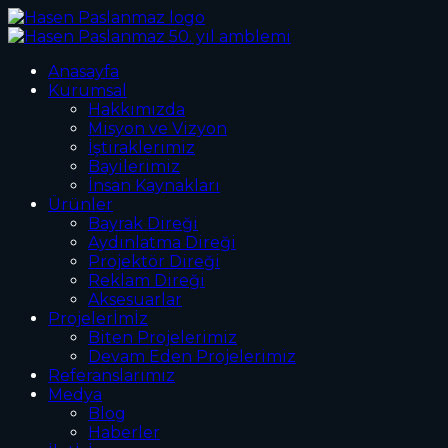
Anasayfa
Kurumsal
Hakkımızda
Misyon ve Vizyon
İştiraklerimiz
Bayilerimiz
İnsan Kaynakları
Ürünler
Bayrak Direği
Aydınlatma Direği
Projektör Direği
Reklam Direği
Aksesuarlar
Projelerİmİz
Biten Projelerimiz
Devam Eden Projelerimiz
Referanslarımız
Medya
Blog
Haberler