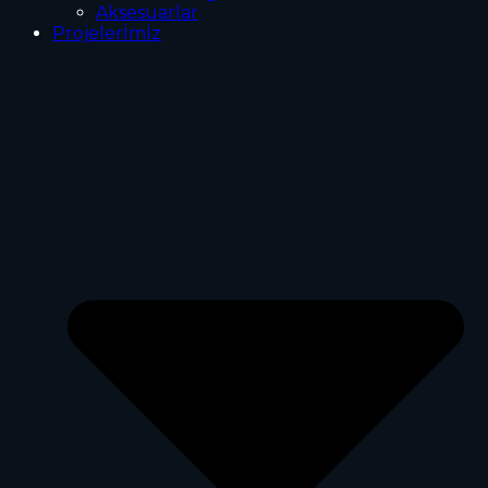
Aksesuarlar
Projelerİmİz