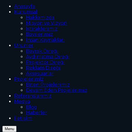
Anasayfa
Kurumsal
Hakkımızda
Misyon ve Vizyon
İştiraklerimiz
Bayilerimiz
İnsan Kaynakları
Ürünler
Bayrak Direği
Aydınlatma Direği
Projektör Direği
Reklam Direği
Aksesuarlar
Projelerİmİz
Biten Projelerimiz
Devam Eden Projelerimiz
Referanslarımız
Medya
Blog
Haberler
İletİşİm
Menu