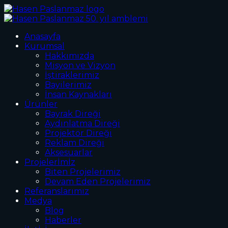
Anasayfa
Kurumsal
Hakkımızda
Misyon ve Vizyon
İştiraklerimiz
Bayilerimiz
İnsan Kaynakları
Ürünler
Bayrak Direği
Aydınlatma Direği
Projektör Direği
Reklam Direği
Aksesuarlar
Projelerİmİz
Biten Projelerimiz
Devam Eden Projelerimiz
Referanslarımız
Medya
Blog
Haberler