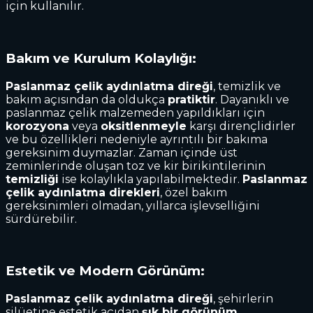
için kullanılır.
Bakım ve Kurulum Kolaylığı:
Paslanmaz çelik aydınlatma direği
, temizlik ve
bakım açısından da oldukça
pratiktir
. Dayanıklı ve
paslanmaz çelik malzemeden yapıldıkları için
korozyona
veya
oksitlenmeyle
karşı dirençlidirler
ve bu özellikleri nedeniyle ayrıntılı bir bakıma
gereksinim duymazlar. Zaman içinde üst
zeminlerinde oluşan toz ve kir birikintilerinin
temizliği
ise kolaylıkla yapılabilmektedir.
Paslanmaz
çelik aydınlatma direkleri
, özel bakım
gereksinimleri olmadan, yıllarca işlevselliğini
sürdürebilir.
Estetik ve Modern Görünüm:
Paslanmaz çelik aydınlatma direği
, şehirlerin
silüetine estetik açıdan
şık bir görünüm