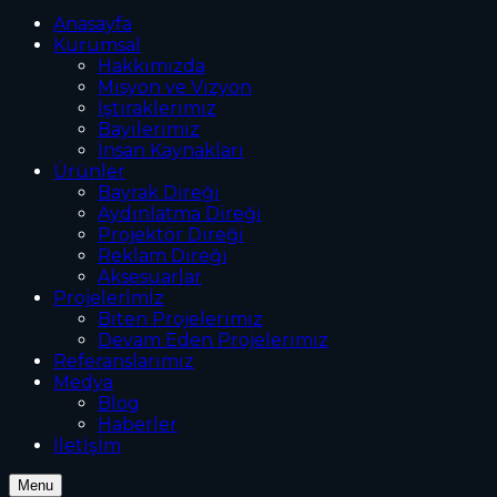
Anasayfa
Kurumsal
Hakkımızda
Misyon ve Vizyon
İştiraklerimiz
Bayilerimiz
İnsan Kaynakları
Ürünler
Bayrak Direği
Aydınlatma Direği
Projektör Direği
Reklam Direği
Aksesuarlar
Projelerİmİz
Biten Projelerimiz
Devam Eden Projelerimiz
Referanslarımız
Medya
Blog
Haberler
İletİşİm
Menu