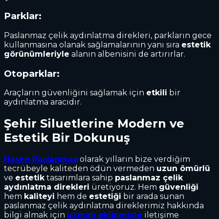
Parklar:
Paslanmaz çelik aydınlatma direkleri, parkların gece
kullanmasına olanak sağlamalarının yanı sıra
estetik
görünümleriyle
alanın albenisini de artırırlar.
Otoparklar:
Araçların güvenliğini sağlamak için
etkili
bir
aydınlatma aracıdır.
Şehir Siluetlerine Modern ve
Estetik Bir Dokunuş
Hasen Paslanmaz
olarak yılların bize verdiğim
tecrübeyle kaliteden ödün vermeden
uzun ömürlü
ve
estetik
tasarımlara sahip
paslanmaz çelik
aydınlatma direkleri
üretiyoruz. Hem
güvenliği
hem
kaliteyi
hem de
estetiği
bir arada sunan
paslanmaz çelik aydınlatma direklerimiz hakkında
bilgi almak için
uzman ekibimizle
iletişime