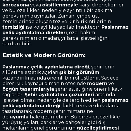
korozyona
veya
oksitlenmeyle
karşı dirençlidirler
ve bu özellikleri nedeniyle ayrıntılı bir bakıma
gereksinim duymazlar. Zaman içinde üst
zeminlerinde oluşan toz ve kir birikintilerinin
temizliği
ise kolaylıkla yapılabilmektedir.
Paslanmaz
çelik aydınlatma direkleri
, özel bakım
gereksinimleri olmadan, yıllarca işlevselliğini
sürdürebilir.
Estetik ve Modern Görünüm:
Paslanmaz çelik aydınlatma direği
, şehirlerin
silüetine estetik açıdan
şık bir görünüm
kazandırılmasında önemli bir rol üstlenir. Sadece
birer ışık kaynağı olmanın ötesinde
modern
ve
özgün tasarımlarıyla
şehir estetiğine önemli katkı
sağlarlar.
Şehir aydınlatma çözümleri
arasında
işlevsel olması nedeniyle de tercih edilen
paslanmaz
çelik aydınlatma direği
, farklı renk ve dokularda
tasarlanarak, modern şehir mimarisine
de
uyumlu
hale getirilebilir. Bu direkler, özellikle
yürüyüş yolları, parklar ve bahçeler gibi dış
mekanların genel görünümün
güzelleştirilmesi