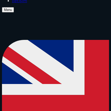
İletİşİm
Menu