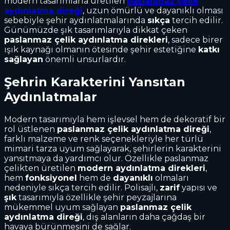
modern tasarımlarla üretilen
paslanmaz çelik
aydınlatma direği
, uzun ömürlü ve dayanıklı olması
sebebiyle şehir aydınlatmalarında
sıkça
tercih edilir.
Günümüzde şık tasarımlarıyla dikkat çeken
paslanmaz çelik aydınlatma direkleri
, sadece birer
ışık kaynağı olmanın ötesinde şehir estetiğine
katkı
sağlayan
önemli unsurlardır.
Şehrin Karakterini Yansıtan
Aydınlatmalar
Modern tasarımıyla hem işlevsel hem de dekoratif bir
rol üstlenen
paslanmaz çelik aydınlatma direği
,
farklı malzeme ve renk seçenekleriyle her türlü
mimari tarza uyum sağlayarak, şehirlerin karakterini
yansıtmaya da yardımcı olur. Özellikle paslanmaz
çelikten üretilen
modern aydınlatma direkleri
,
hem
fonksiyonel
hem de
dayanıklı
olmaları
nedeniyle sıkça tercih edilir. Polisajlı,
zarif
yapısı ve
şık
tasarımıyla özellikle şehir peyzajlarına
mükemmel uyum sağlayan
paslanmaz çelik
aydınlatma direği
, dış alanların daha çağdaş bir
havaya bürünmesini de sağlar.