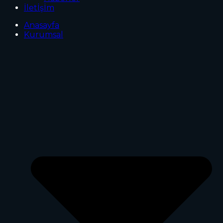
İletİşİm
Anasayfa
Kurumsal