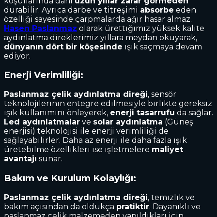
koşullarında dahi
uzun yıllar zarar görmeden
durabilir. Ayrıca darbe ve titreşimi
absorbe
eden
özelliği sayesinde çarpmalarda ağır hasar almaz.
Hasen Paslanmaz
olarak ürettiğimiz yüksek kalite
aydınlatma direklerimiz yıllara meydan okuyarak,
dünyanın dört bir köşesinde
ışık saçmaya devam
ediyor.
Enerji Verimliliği:
Paslanmaz çelik aydınlatma direği
, sensör
teknolojilerinin entegre edilmesiyle birlikte gereksiz
ışık kullanımını önleyerek,
enerji tasarrufu
da sağlar.
Led aydınlatmalar
ve
solar aydınlatma
(Güneş
enerjisi) teknolojisi ile enerji verimliliği de
sağlayabilirler. Daha az enerji ile daha fazla ışık
üretebilme özellikleri ise işletmelere
maliyet
avantajı
sunar.
Bakım ve Kurulum Kolaylığı:
Paslanmaz çelik aydınlatma direği
, temizlik ve
bakım açısından da oldukça
pratiktir
. Dayanıklı ve
paslanmaz çelik malzemeden yapıldıkları için