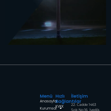
Menü
Hızlı
İletişim
Bağlantılar
Anasayfa
22. Cadde 1463
KVKK
Kurumsal
Sok No:16 İvedik.