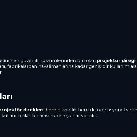
yacının en güvenilir çözümlerinden biri olan
projektör direği
a, fabrikalardan havalimanlarına kadar geniş bir kullanım alanı
r.
ları
projektör direkleri
, hem güvenlik hem de operasyonel veriml
llanım alanları arasında ise şunlar yer alır: