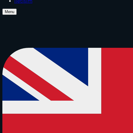
İletİşİm
Menu