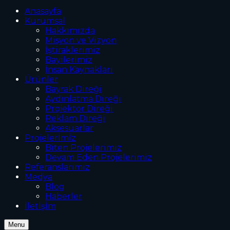
Anasayfa
Kurumsal
Hakkımızda
Misyon ve Vizyon
İştiraklerimiz
Bayilerimiz
İnsan Kaynakları
Ürünler
Bayrak Direği
Aydınlatma Direği
Projektör Direği
Reklam Direği
Aksesuarlar
Projelerİmİz
Biten Projelerimiz
Devam Eden Projelerimiz
Referanslarımız
Medya
Blog
Haberler
İletİşİm
Menu