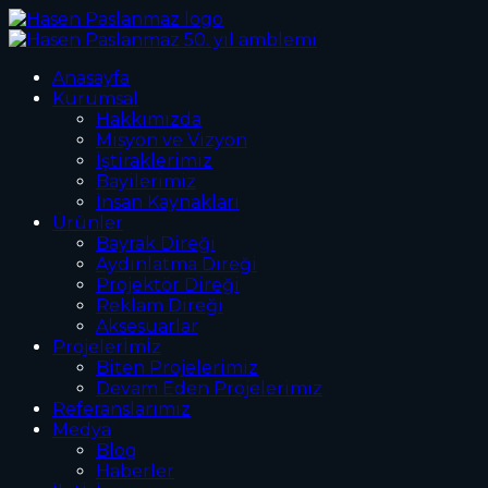
Anasayfa
Kurumsal
Hakkımızda
Misyon ve Vizyon
İştiraklerimiz
Bayilerimiz
İnsan Kaynakları
Ürünler
Bayrak Direği
Aydınlatma Direği
Projektör Direği
Reklam Direği
Aksesuarlar
Projelerİmİz
Biten Projelerimiz
Devam Eden Projelerimiz
Referanslarımız
Medya
Blog
Haberler