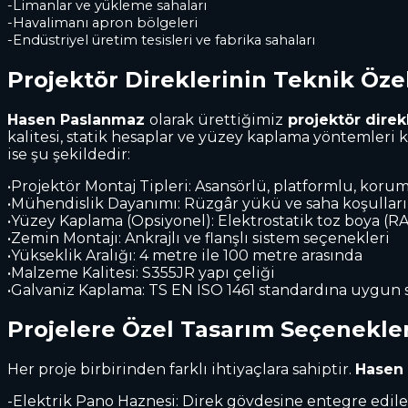
-Limanlar ve yükleme sahaları
-Havalimanı apron bölgeleri
-Endüstriyel üretim tesisleri ve fabrika sahaları
Projektör Direklerinin Teknik Özel
Hasen Paslanmaz
olarak ürettiğimiz
projektör direk
kalitesi, statik hesaplar ve yüzey kaplama yöntemleri k
ise şu şekildedir:
•Projektör Montaj Tipleri: Asansörlü, platformlu, korum
•Mühendislik Dayanımı: Rüzgâr yükü ve saha koşullar
•Yüzey Kaplama (Opsiyonel): Elektrostatik toz boya (RA
•Zemin Montajı: Ankrajlı ve flanşlı sistem seçenekleri
•Yükseklik Aralığı: 4 metre ile 100 metre arasında
•Malzeme Kalitesi: S355JR yapı çeliği
•Galvaniz Kaplama: TS EN ISO 1461 standardına uygun 
Projelere Özel Tasarım Seçenekler
Her proje birbirinden farklı ihtiyaçlara sahiptir.
Hasen
-Elektrik Pano Haznesi: Direk gövdesine entegre edile